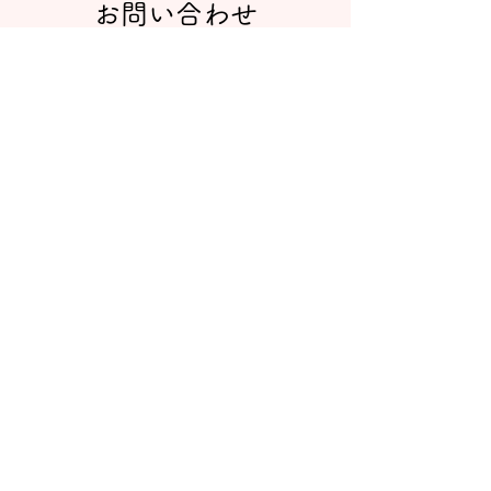
お問い合わせ
support@togetheraba.jp
Submit