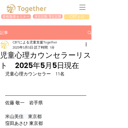
資格取得セミナー
実技試験/筆記試験
CBTとは
記事
CBTによる児童支援Together
2025年5月5日
読了時間: 1分
児童心理カウンセラーリス
ト 2025年5月5日現在
児童心理カウンセラー　11名
佐藤 敬一　岩手県
米山美佳　東京都
窪田あさひ 東京
都