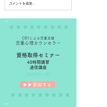
Together社
コメントを追加…
児童心理カウンセラー資
格取得セミナー40時間講
習
CBTによる児童支援
​児童心理カウンセラー
資格取得セミナー
40時間講習
​通信講座
39,800円(+税)
▶︎▶︎参加する