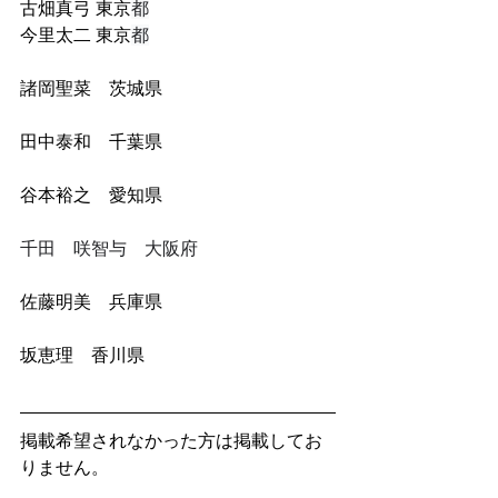
古畑真弓 東京
都
今里太二 東京
都
諸岡聖菜　茨城県
田中泰和　千葉県
谷本裕之　愛知
県
千田　咲智与　大阪府
佐藤明美　兵庫県
坂恵理　香川県
掲載希望されなかった方は掲載してお
りません。