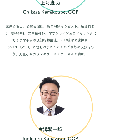
​上河邉 力
Chikara Kamikoube, CCP
臨床心理士、公認心理師、認定ABAセラピスト。
医療機関
（一般精神科、児童精神科）やオンラインカウンセリングに
てうつや不安の認知行動療法、不登校や発達障害
（AD/HD,ASD）に悩むお子さんとそのご家族の支援を行
う。
児童心理カウンセラーセミナーメイン講師。
​金澤潤一郎
Junichiro Kanazawa, CCP