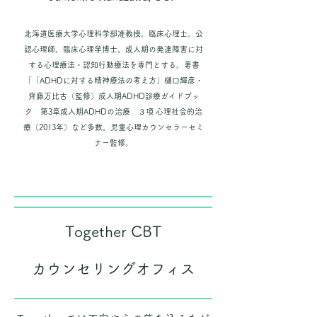
北海道医療大学心理科学部准教授。臨床心理士。公
認心理師。臨床心理学博士。成人期の発達障害に対
する心理療法・認知行動療法を専門とする。著書
「「ADHDに対する精神療法の考え方」樋口輝彦・
齊藤万比古（監修）成人期ADHD診療ガイドブッ
ク 第3章成人期ADHDの治療 ３項 心理社会的治
療（2013年）など多数。児童心理カウンセラーセミ
ナー監修。
Together CBT
カウンセリングオフィス